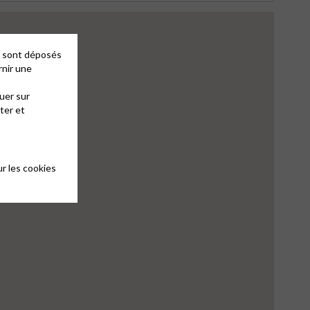
es sont déposés
rnir une
uer sur
ter et
r les cookies