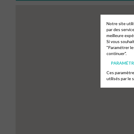
Notre site uti
par des servic
meilleure expé
Si vous souhai
"Paramétrer le
4
continuer".
PARAMÉTRE
Ces paramètres
utilisés par le 