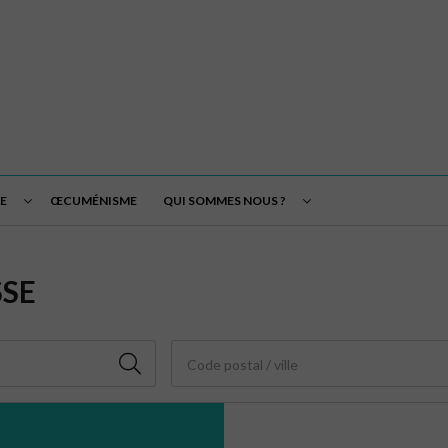
E
ŒCUMÉNISME
QUI SOMMES NOUS ?
SSE
Code postal / ville
3