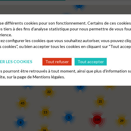
9
6
lise différents cookies pour son fonctionnement. Certains de ces cooki
20
4
17
es tiers à des fins d'analyse statistique pour nous permettre de vous fou
rience.
tez configurer les cookies que vous souhaitez autoriser, vous pouvez cliq
98
4
14
s cookies", ou bien accepter tous les cookies en cliquant sur "Tout accep
2
8
R LES COOKIES
Tout refuser
Tout accepter
8
9
42
 pourront être retrouvés à tout moment, ainsi que plus d'information su
10
site, sur la page de
Mentions légales.
4
23
3
22
21
45
15
5
104
29
8
28