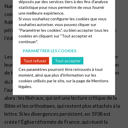
déposés par des services tiers à des fins d'analyse
Nantes en 1685. S’en suit des persécutions, des
statistique pour nous permettre de vous fournir
une meilleure expérience.
conversions forcées ou l’exil. En certains lieux, les
Si vous souhaitez configurer les cookies que vous
fidèles continuent de célébrer leur culte, c’est la
souhaitez autoriser, vous pouvez cliquer sur
période du désert. Celle ci dure jusqu’en 1787 avec
"Paramétrer les cookies", ou bien accepter tous les
cookies en cliquant sur "Tout accepter et
l’édit de tolérance signé par Louis XVI.
continuer".
e
e
XIX
et XX
siècle : En France
PARAMÉTRER LES COOKIES
Les protestants ont de nouveau le droit de célébrer
Tout refuser
Tout accepter
leur culte, c’est alors une période de reconstruction
Ces paramètres pourront être retrouvés à tout
de temple, de réimplantation de communauté. La fin
moment, ainsi que plus d'information sur les
e
cookies utilisés par le site, sur la page de
Mentions
du XIX
est marquée par les débats autour de
légales.
l’autorité des Écritures. Deux courants émergent
alors : les libéraux, qui ont une lecture critique de la
Bible et les orthodoxes, qui restent plus attachés à la
lettre. Si les divergences persistent, en 1938 est
créée l’Église réformée de France, qui réunit la